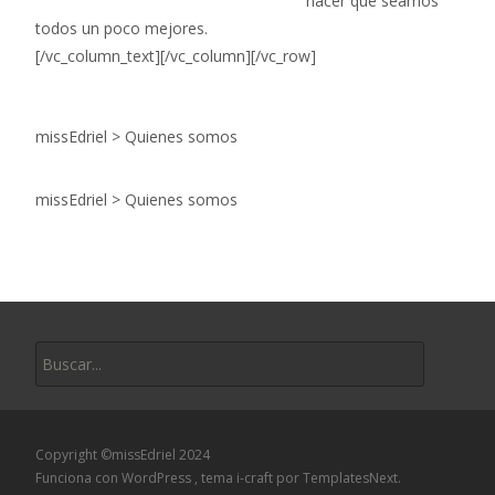
hacer que seamos
todos un poco mejores.
[/vc_column_text][/vc_column][/vc_row]
missEdriel
>
Quienes somos
missEdriel
>
Quienes somos
Buscar:
Copyright ©missEdriel 2024
Funciona con WordPress
, tema
i-craft
por TemplatesNext.