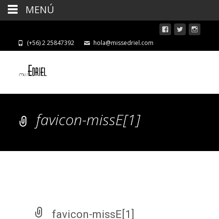
MENÚ
(+56) 2 25847392
hola@missedriel.com
favicon-missE[1]
favicon-missE[1]