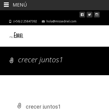
MENÚ
(+56) 2 25847392
hola@missedriel.com
crecer juntos1
crecer juntos1